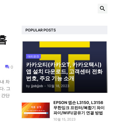
POPULAR POSTS
홈
대리운전
카카오티(카카오T, 카카오택시)
0
앱 설치 다운로드, 고객센터 전화
번호, 주요 기능 소개
내 차
by
jjobjjob
-
10월 18, 2023
다. 그
 간단
EPSON 엡손 L3150, L3156
무한잉크 프린터/복합기 와이
파이/WiFi/공유기 연결 방법
10월 15, 2023