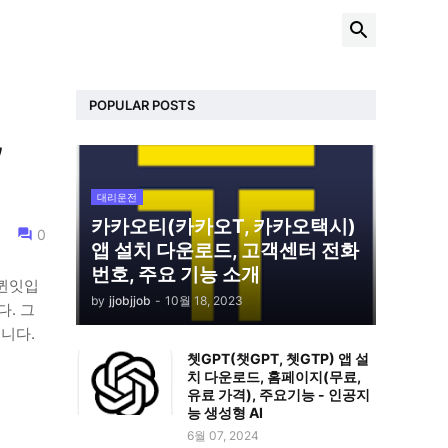
POPULAR POSTS
,
대리운전
카카오티(카카오T, 카카오택시)
0
앱 설치 다운로드, 고객센터 전화
번호, 주요 기능 소개
 퀸잇입
by
jjobjjob
-
10월 18, 2023
. 그
습니다.
쳇GPT(챗GPT, 쳇GTP) 앱 설
치 다운로드, 홈페이지(무료,
유료 가격), 주요기능 - 인공지
능 생성형 AI
6월 07, 2024