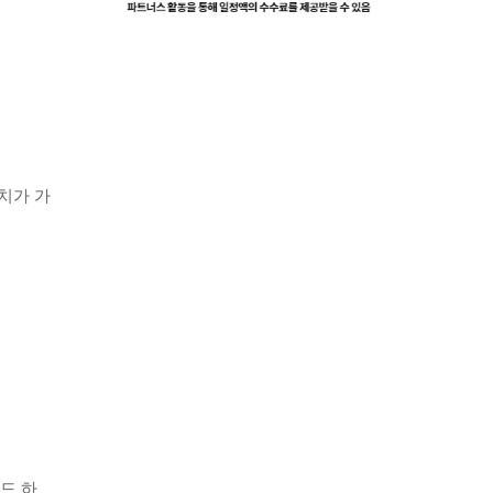
치가 가
드 하